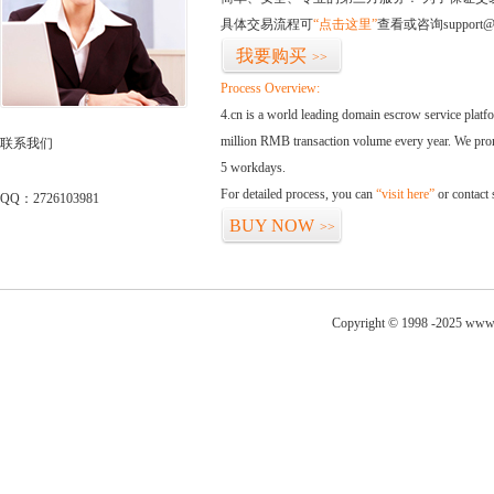
具体交易流程可
“点击这里”
查看或咨询support@
我要购买
>>
Process Overview:
4.cn is a world leading domain escrow service plat
million RMB transaction volume every year. We promi
联系我们
5 workdays.
For detailed process, you can
“visit here”
or contact
QQ：2726103981
BUY NOW
>>
Copyright © 1998 -2025 www.