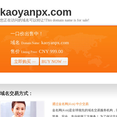
kaoyanpx.com
您正在访问的域名可以转让!This domain name is for sale!
一口价出售中！
域名
kaoyanpx.com
Domain Name:
售价
CNY 999.00
Listing Price:
立即购买
BUY NOW
>>
>>
域名交易方式：
通过金名网(4.cn) 中介交易
金名网(4.cn)是全球领先的域名交易服务机
简单、安全、专业的第三方服务！ 为了保证交